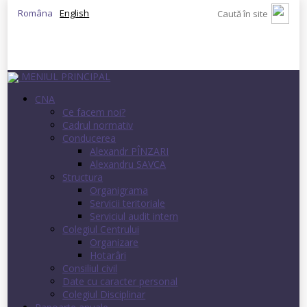
Româna
English
MENIUL PRINCIPAL
CNA
Ce facem noi?
Cadrul normativ
Conducerea
Alexandr PÎNZARI
Alexandru SAVCA
Structura
Organigrama
Servicii teritoriale
Serviciul audit intern
Colegiul Centrului
Organizare
Hotarâri
Consiliul civil
Date cu caracter personal
Colegiul Disciplinar