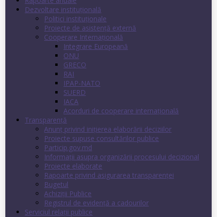
Rapoarte anuale
Dezvoltare instituţională
Politici instituţionale
Proiecte de asistenţă externă
Cooperare Internaţională
Integrare Europeană
ONU
GRECO
RAI
IPAP-NATO
SUERD
IACA
Acorduri de cooperare internaţională
Transparenţă
Anunț privind inițierea elaborării deciziilor
Proiecte supuse consultărilor publice
Particip.gov.md
Informații asupra organizării procesului decizional
Proiecte elaborate
Rapoarte privind asigurarea transparenţei
Bugetul
Achiziții Publice
Registrul de evidenţă a cadourilor
Serviciul relații publice