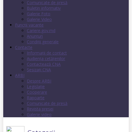
Comunicate de presă
Buletin informativ
Galerie Foto
Galerie Video
Funcții vacante
Cariere.gov.md
Anunţuri
Condiţii generale
Contacte
Informații de contact
Audienţa cetăţenilor
Contactează CNA
Sesizați CNA
ARBI
Despre ARBI
Legislație
Cooperare
Rapoarte
Comunicate de presă
Revista presei
Galerie video