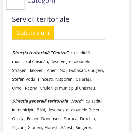
Categorii
Servicii teritoriale
Subdiviziuni
Direcţia teritorială "Centru"
, cu sediul în
municipiul Chişinău, deserveşte raioanele
Străşeni, Ialoveni, Anenii Noi, Dubăsari, Căuşeni,
Ştefan Vodă, Hînceşti, Nisporeni, Călăraşi,
Orhei,
Rezina, Criuleni şi municipiul Chişinău.
Direcţia generală teritorială "Nord"
, cu sediul
în municipiul Bălţi, deserveşte raioanele Briceni,
Ocniţa, Edineţ, Donduşeni, Soroca, Drochia,
Rîşcani, Glodeni, Floreşti, Făleşti, Sîngerei,