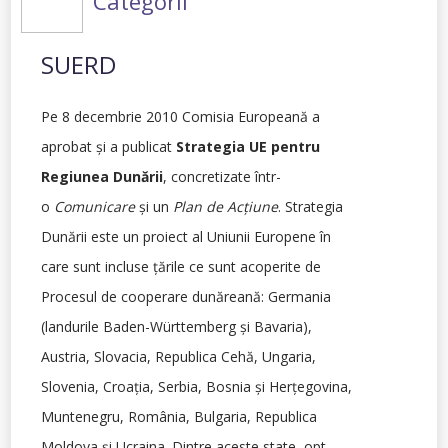
Categorii
SUERD
Pe 8 decembrie 2010 Comisia Europeană a
aprobat şi a publicat
Strategia UE pentru
Regiunea Dunării
, concretizate într-
o
Comunicare
şi un
Plan de Acţiune
. Strategia
Dunării este un proiect al Uniunii Europene în
care sunt incluse ţările ce sunt acoperite de
Procesul de cooperare dunăreană: Germania
(landurile Baden-Württemberg şi Bavaria),
Austria, Slovacia, Republica Cehă, Ungaria,
Slovenia, Croaţia, Serbia, Bosnia şi Herţegovina,
Muntenegru, România, Bulgaria, Republica
Moldova şi Ucraina. Dintre aceste state, opt