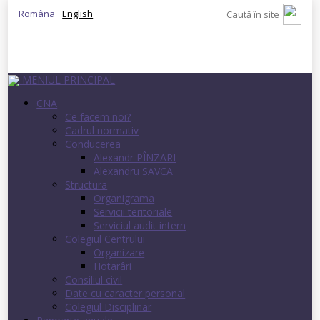
Româna
English
MENIUL PRINCIPAL
CNA
Ce facem noi?
Cadrul normativ
Conducerea
Alexandr PÎNZARI
Alexandru SAVCA
Structura
Organigrama
Servicii teritoriale
Serviciul audit intern
Colegiul Centrului
Organizare
Hotarâri
Consiliul civil
Date cu caracter personal
Colegiul Disciplinar