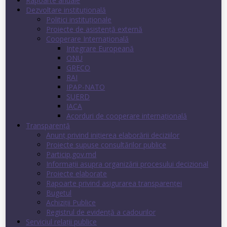
Rapoarte anuale
Dezvoltare instituţională
Politici instituţionale
Proiecte de asistenţă externă
Cooperare Internaţională
Integrare Europeană
ONU
GRECO
RAI
IPAP-NATO
SUERD
IACA
Acorduri de cooperare internaţională
Transparenţă
Anunț privind inițierea elaborării deciziilor
Proiecte supuse consultărilor publice
Particip.gov.md
Informații asupra organizării procesului decizional
Proiecte elaborate
Rapoarte privind asigurarea transparenţei
Bugetul
Achiziții Publice
Registrul de evidenţă a cadourilor
Serviciul relații publice