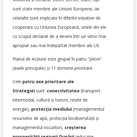
sunt state membre ale Uniunii Europene, iar
celelalte sunt implicate în diferite iniţiative de
cooperare cu Uniunea Europeană, unele din ele
cu scopul declarat de a deveni într-un viitor mai
apropiat sau mai îndepărtat membre ale UE.
Planul de Acţiune este grupat în patru "piloni"
(axele principale) şi 11 domenii prioritare.
Cele
patru axe prioritare ale
Strategiei
sunt:
conectivitatea
(transport
intermodal, cultură şi turism, reţele de
energie),
protecţia mediului
(managementul
resurselor de apă, protecţia biodiversităţii şi
managementul riscurilor),
creşterea
prosperităţii regiunii Dunării
(educaţie,