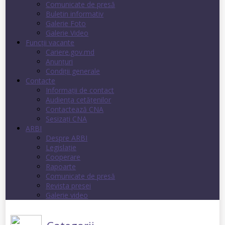
Comunicate de presă
Buletin informativ
Galerie Foto
Galerie Video
Funcții vacante
Cariere.gov.md
Anunţuri
Condiţii generale
Contacte
Informații de contact
Audienţa cetăţenilor
Contactează CNA
Sesizați CNA
ARBI
Despre ARBI
Legislație
Cooperare
Rapoarte
Comunicate de presă
Revista presei
Galerie video