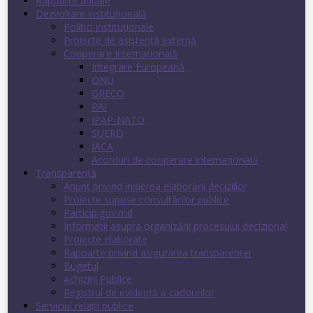
Rapoarte anuale
Dezvoltare instituţională
Politici instituţionale
Proiecte de asistenţă externă
Cooperare Internaţională
Integrare Europeană
ONU
GRECO
RAI
IPAP-NATO
SUERD
IACA
Acorduri de cooperare internaţională
Transparenţă
Anunț privind inițierea elaborării deciziilor
Proiecte supuse consultărilor publice
Particip.gov.md
Informații asupra organizării procesului decizional
Proiecte elaborate
Rapoarte privind asigurarea transparenţei
Bugetul
Achiziții Publice
Registrul de evidenţă a cadourilor
Serviciul relații publice