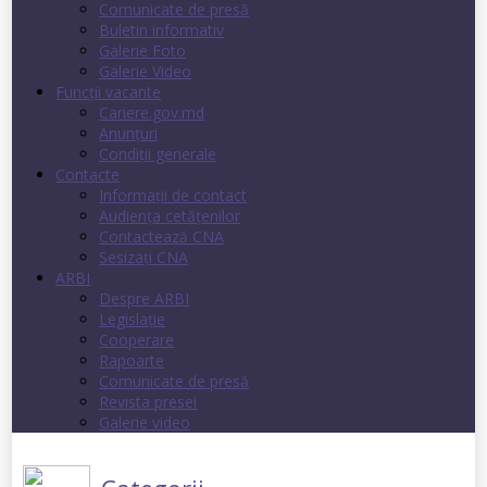
Comunicate de presă
Buletin informativ
Galerie Foto
Galerie Video
Funcții vacante
Cariere.gov.md
Anunţuri
Condiţii generale
Contacte
Informații de contact
Audienţa cetăţenilor
Contactează CNA
Sesizați CNA
ARBI
Despre ARBI
Legislație
Cooperare
Rapoarte
Comunicate de presă
Revista presei
Galerie video