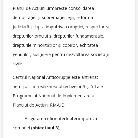
Planul de Acţiuni urmăreşte consolidarea
democraţiei şi supremaţiei legii, reforma
judiciară şi lupta împotriva corupţiei, respectarea
drepturilor omului şi drepturilor fundamentale,
drepturile minorităţilor şi copiilor, echitatea
genurilor, susţinere pentru dezvoltarea societăţii
civile.
Centrul Naţional Anticorupţie este antrenat
nemijlocit în realizarea obiectivelor 3 şi 54 ale
Programului Naţional de Implementare a
Planului de Acţiuni RM-UE:
· Asigurarea eficienţei luptei împotriva
corupţiei (
obiectivul 3
);