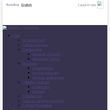
Româna
English
MENIUL PRINCIPAL
CNA
Ce facem noi?
Cadrul normativ
Conducerea
Alexandr PÎNZARI
Alexandru SAVCA
Structura
Organigrama
Servicii teritoriale
Serviciul audit intern
Colegiul Centrului
Organizare
Hotarâri
Consiliul civil
Date cu caracter personal
Colegiul Disciplinar