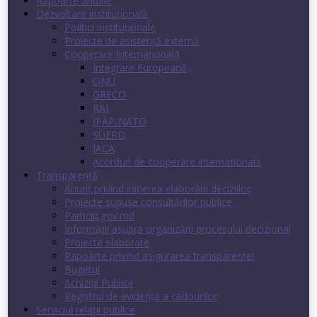
Rapoarte anuale
Dezvoltare instituţională
Politici instituţionale
Proiecte de asistenţă externă
Cooperare Internaţională
Integrare Europeană
ONU
GRECO
RAI
IPAP-NATO
SUERD
IACA
Acorduri de cooperare internaţională
Transparenţă
Anunț privind inițierea elaborării deciziilor
Proiecte supuse consultărilor publice
Particip.gov.md
Informații asupra organizării procesului decizional
Proiecte elaborate
Rapoarte privind asigurarea transparenţei
Bugetul
Achiziții Publice
Registrul de evidenţă a cadourilor
Serviciul relații publice