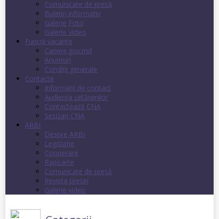
Comunicate de presă
Buletin informativ
Galerie Foto
Galerie Video
Funcții vacante
Cariere.gov.md
Anunţuri
Condiţii generale
Contacte
Informații de contact
Audienţa cetăţenilor
Contactează CNA
Sesizați CNA
ARBI
Despre ARBI
Legislație
Cooperare
Rapoarte
Comunicate de presă
Revista presei
Galerie video