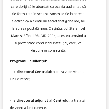
care doriţi să le abordaţi cu ocazia audienţei, să
fie formulate în scris şi transmise fie la adresa
electronică a Centrului secretariat@cna.md, fie
la adresa poștală mun. Chișinău, bd. Ștefan cel
Mare și Sfânt 198, MD-2004, acestea urmând a
fi prezentate conducerii instituţiei, care, va
dispune în consecință.
Programul audienței:
- la directorul Centrului:
a patra zi de vineri a
lunii curente;
- la directorul adjunct al Centrului:
a treia zi
de vineri a lunii curente.