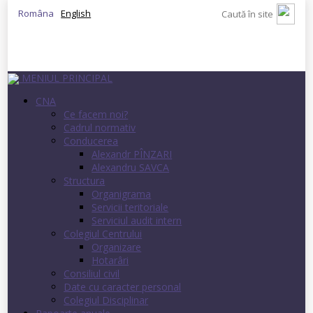
Româna
English
MENIUL PRINCIPAL
CNA
Ce facem noi?
Cadrul normativ
Conducerea
Alexandr PÎNZARI
Alexandru SAVCA
Structura
Organigrama
Servicii teritoriale
Serviciul audit intern
Colegiul Centrului
Organizare
Hotarâri
Consiliul civil
Date cu caracter personal
Colegiul Disciplinar