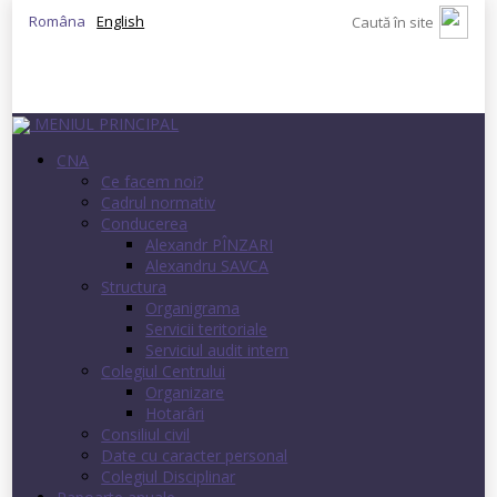
Româna
English
MENIUL PRINCIPAL
CNA
Ce facem noi?
Cadrul normativ
Conducerea
Alexandr PÎNZARI
Alexandru SAVCA
Structura
Organigrama
Servicii teritoriale
Serviciul audit intern
Colegiul Centrului
Organizare
Hotarâri
Consiliul civil
Date cu caracter personal
Colegiul Disciplinar