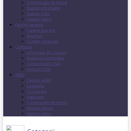
Comunicate de presă
Buletin informativ
Galerie Foto
Galerie Video
Funcții vacante
Cariere.gov.md
Anunţuri
Condiţii generale
Contacte
Informații de contact
Audienţa cetăţenilor
Contactează CNA
Sesizați CNA
ARBI
Despre ARBI
Legislație
Cooperare
Rapoarte
Comunicate de presă
Revista presei
Galerie video