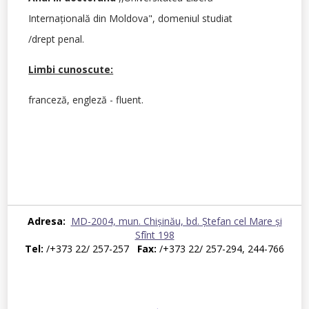
Internațională din Moldova", domeniul studiat
/drept penal.
Limbi cunoscute:
franceză, engleză - fluent.
Adresa:
MD-2004, mun. Chișinău, bd. Ştefan cel Mare şi
Sfînt 198
Tel:
/+373 22/ 257-257
Fax:
/+373 22/ 257-294, 244-766
© 2026 Centrul Național Anticorupție. Toate drepturile rezervate
E-mail:
secretariat@cna.md