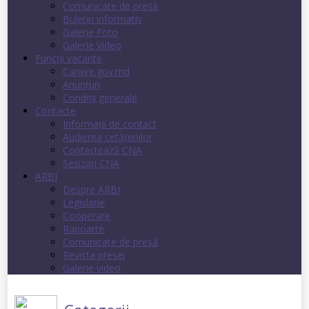
Comunicate de presă
Buletin informativ
Galerie Foto
Galerie Video
Funcții vacante
Cariere.gov.md
Anunţuri
Condiţii generale
Contacte
Informații de contact
Audienţa cetăţenilor
Contactează CNA
Sesizați CNA
ARBI
Despre ARBI
Legislație
Cooperare
Rapoarte
Comunicate de presă
Revista presei
Galerie video