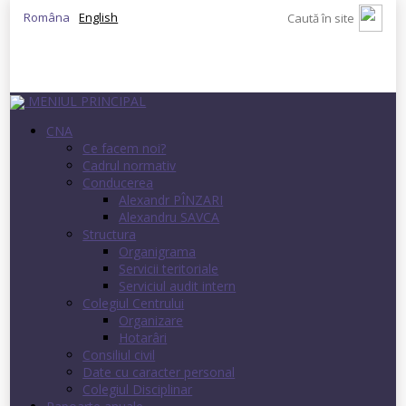
Româna
English
MENIUL PRINCIPAL
CNA
Ce facem noi?
Cadrul normativ
Conducerea
Alexandr PÎNZARI
Alexandru SAVCA
Structura
Organigrama
Servicii teritoriale
Serviciul audit intern
Colegiul Centrului
Organizare
Hotarâri
Consiliul civil
Date cu caracter personal
Colegiul Disciplinar