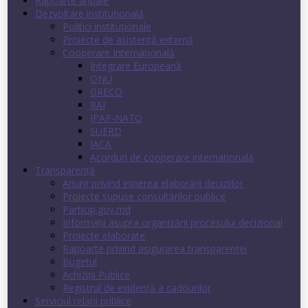
Rapoarte anuale
Dezvoltare instituţională
Politici instituţionale
Proiecte de asistenţă externă
Cooperare Internaţională
Integrare Europeană
ONU
GRECO
RAI
IPAP-NATO
SUERD
IACA
Acorduri de cooperare internaţională
Transparenţă
Anunț privind inițierea elaborării deciziilor
Proiecte supuse consultărilor publice
Particip.gov.md
Informații asupra organizării procesului decizional
Proiecte elaborate
Rapoarte privind asigurarea transparenţei
Bugetul
Achiziții Publice
Registrul de evidenţă a cadourilor
Serviciul relații publice