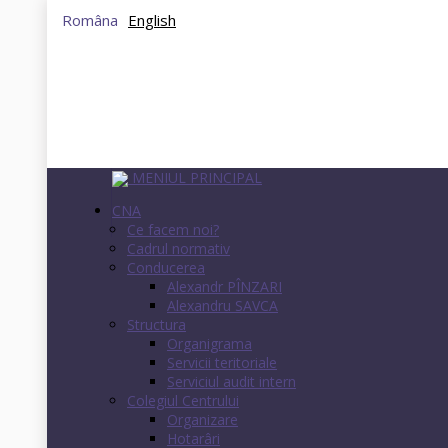
Româna
English
MENIUL PRINCIPAL
CNA
Ce facem noi?
Cadrul normativ
Conducerea
Alexandr PÎNZARI
Alexandru SAVCA
Structura
Organigrama
Servicii teritoriale
Serviciul audit intern
Colegiul Centrului
Organizare
Hotarâri