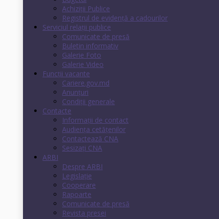
Achiziții Publice
Registrul de evidenţă a cadourilor
Serviciul relații publice
Comunicate de presă
Buletin informativ
Galerie Foto
Galerie Video
Funcții vacante
Cariere.gov.md
Anunţuri
Condiţii generale
Contacte
Informații de contact
Audienţa cetăţenilor
Contactează CNA
Sesizați CNA
ARBI
Despre ARBI
Legislație
Cooperare
Rapoarte
Comunicate de presă
Revista presei