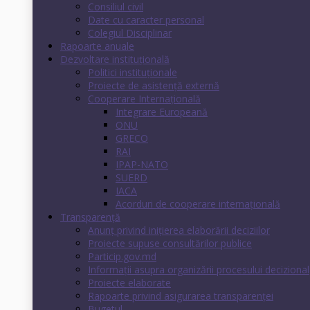
Consiliul civil
Date cu caracter personal
Colegiul Disciplinar
Rapoarte anuale
Dezvoltare instituţională
Politici instituţionale
Proiecte de asistenţă externă
Cooperare Internaţională
Integrare Europeană
ONU
GRECO
RAI
IPAP-NATO
SUERD
IACA
Acorduri de cooperare internaţională
Transparenţă
Anunț privind inițierea elaborării deciziilor
Proiecte supuse consultărilor publice
Particip.gov.md
Informații asupra organizării procesului decizional
Proiecte elaborate
Rapoarte privind asigurarea transparenţei
Bugetul