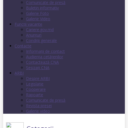
Comunicate de presă
Buletin informativ
Galerie Foto
Galerie Video
Funcții vacante
Cariere.gov.md
Anunţuri
Condiţii generale
Contacte
Informații de contact
Audienţa cetăţenilor
Contactează CNA
Sesizați CNA
ARBI
Despre ARBI
Legislație
Cooperare
Rapoarte
Comunicate de presă
Revista presei
Galerie video