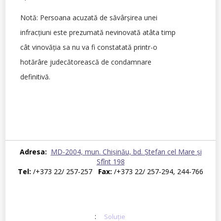
Notă: Persoana acuzată de săvârșirea unei
infracțiuni este prezumată nevinovată atâta timp
cât vinovăția sa nu va fi constatată printr-o
hotărâre judecătorească de condamnare
definitivă.
Adresa:
MD-2004, mun. Chișinău, bd. Ştefan cel Mare şi
Sfînt 198
Tel:
/+373 22/ 257-257
Fax:
/+373 22/ 257-294, 244-766
© 2026 Centrul Național Anticorupție. Toate drepturile rezervate
E-mail:
secretariat@cna.md
:
Soluție