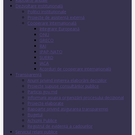
Rapoarte anuale
Dezvoltare instituţională
Politici instituţionale
Proiecte de asistenţă externă
Cooperare Internaţională
Integrare Europeană
ONU
GRECO
RAI
IPAP-NATO
SUERD
IACA
Acorduri de cooperare internaţională
Transparenţă
Anunț privind inițierea elaborării deciziilor
Proiecte supuse consultărilor publice
Particip.gov.md
Informații asupra organizării procesului decizional
Proiecte elaborate
Rapoarte privind asigurarea transparenţei
Bugetul
Achiziții Publice
Registrul de evidenţă a cadourilor
Serviciul relații publice