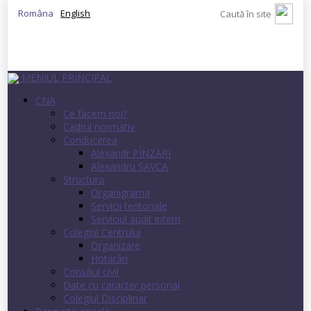
Româna
English
MENIUL PRINCIPAL
CNA
Ce facem noi?
Cadrul normativ
Conducerea
Alexandr PÎNZARI
Alexandru SAVCA
Structura
Organigrama
Servicii teritoriale
Serviciul audit intern
Colegiul Centrului
Organizare
Hotarâri
Consiliul civil
Date cu caracter personal
Colegiul Disciplinar