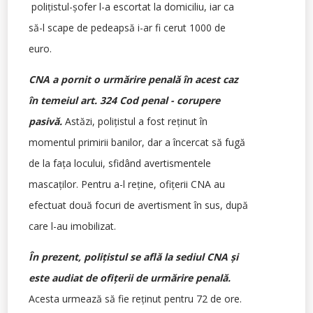
poliţistul-şofer l-a escortat la domiciliu, iar ca
să-l scape de pedeapsă i-ar fi cerut 1000 de
euro.
CNA a pornit o urmărire penală în acest caz
în temeiul art. 324 Cod penal - corupere
pasivă.
Astăzi, poliţistul a fost reţinut în
momentul primirii banilor, dar a încercat să fugă
de la faţa locului, sfidând avertismentele
mascaţilor. Pentru a-l reţine, ofiţerii CNA au
efectuat două focuri de avertisment în sus, după
care l-au imobilizat.
În prezent, poliţistul se află la sediul CNA şi
este audiat de ofiţerii de urmărire penală.
Acesta urmează să fie reţinut pentru 72 de ore.