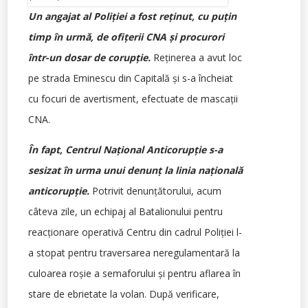
Un angajat al Poliţiei a fost reţinut, cu puţin
timp în urmă, de ofiţerii CNA şi procurori
într-un dosar de corupţie.
Reţinerea a avut loc
pe strada Eminescu din Capitală şi s-a încheiat
cu focuri de avertisment, efectuate de mascaţii
CNA.
În fapt, Centrul Naţional Anticorupţie s-a
sesizat în urma unui denunţ la linia naţională
anticorupţie.
Potrivit denunţătorului, acum
câteva zile, un echipaj al Batalionului pentru
reacţionare operativă Centru din cadrul Poliţiei l-
a stopat pentru traversarea neregulamentară la
culoarea roşie a semaforului şi pentru aflarea în
stare de ebrietate la volan. După verificare,