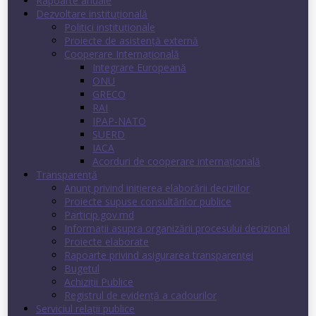
Rapoarte anuale
Dezvoltare instituţională
Politici instituţionale
Proiecte de asistenţă externă
Cooperare Internaţională
Integrare Europeană
ONU
GRECO
RAI
IPAP-NATO
SUERD
IACA
Acorduri de cooperare internaţională
Transparenţă
Anunț privind inițierea elaborării deciziilor
Proiecte supuse consultărilor publice
Particip.gov.md
Informații asupra organizării procesului decizional
Proiecte elaborate
Rapoarte privind asigurarea transparenţei
Bugetul
Achiziții Publice
Registrul de evidenţă a cadourilor
Serviciul relații publice