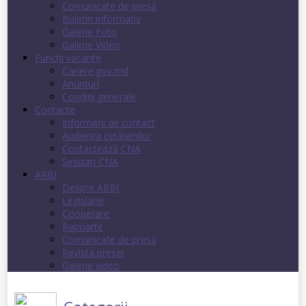
Comunicate de presă
Buletin informativ
Galerie Foto
Galerie Video
Funcții vacante
Cariere.gov.md
Anunţuri
Condiţii generale
Contacte
Informații de contact
Audienţa cetăţenilor
Contactează CNA
Sesizați CNA
ARBI
Despre ARBI
Legislație
Cooperare
Rapoarte
Comunicate de presă
Revista presei
Galerie video