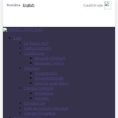
Româna
English
MENIUL PRINCIPAL
CNA
Ce facem noi?
Cadrul normativ
Conducerea
Alexandr PÎNZARI
Alexandru SAVCA
Structura
Organigrama
Servicii teritoriale
Serviciul audit intern
Colegiul Centrului
Organizare
Hotarâri
Consiliul civil
Date cu caracter personal
Colegiul Disciplinar