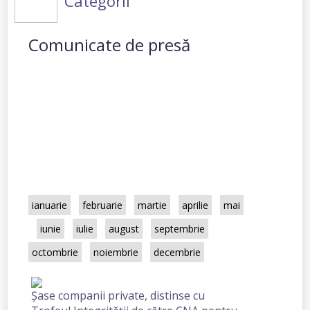
Categorii
Comunicate de presă
Toate
2025
2024
2023
2022
2021
2020
2019
2018
2017
2016
2015
2014
2013
2012
2003
ianuarie
februarie
martie
aprilie
mai
iunie
iulie
august
septembrie
octombrie
noiembrie
decembrie
Șase companii private, distinse cu