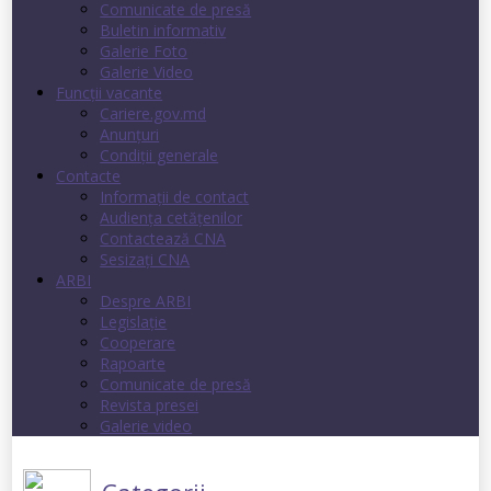
Comunicate de presă
Buletin informativ
Galerie Foto
Galerie Video
Funcții vacante
Cariere.gov.md
Anunţuri
Condiţii generale
Contacte
Informații de contact
Audienţa cetăţenilor
Contactează CNA
Sesizați CNA
ARBI
Despre ARBI
Legislație
Cooperare
Rapoarte
Comunicate de presă
Revista presei
Galerie video