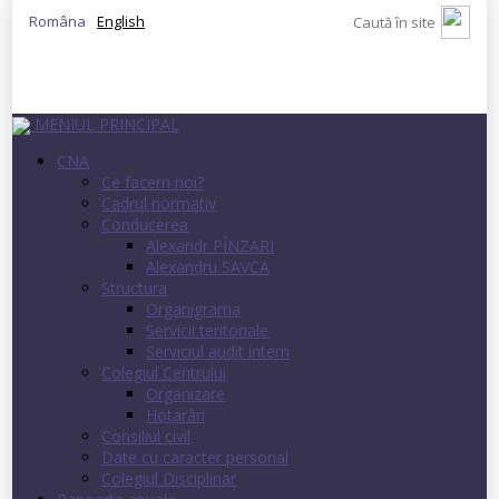
Româna
English
MENIUL PRINCIPAL
CNA
Ce facem noi?
Cadrul normativ
Conducerea
Alexandr PÎNZARI
Alexandru SAVCA
Structura
Organigrama
Servicii teritoriale
Serviciul audit intern
Colegiul Centrului
Organizare
Hotarâri
Consiliul civil
Date cu caracter personal
Colegiul Disciplinar