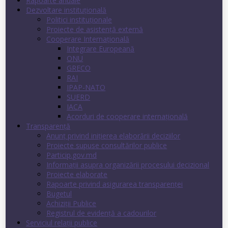
Rapoarte anuale
Dezvoltare instituţională
Politici instituţionale
Proiecte de asistenţă externă
Cooperare Internaţională
Integrare Europeană
ONU
GRECO
RAI
IPAP-NATO
SUERD
IACA
Acorduri de cooperare internaţională
Transparenţă
Anunț privind inițierea elaborării deciziilor
Proiecte supuse consultărilor publice
Particip.gov.md
Informații asupra organizării procesului decizional
Proiecte elaborate
Rapoarte privind asigurarea transparenţei
Bugetul
Achiziții Publice
Registrul de evidenţă a cadourilor
Serviciul relații publice