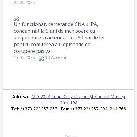
20.05.2025
Un funcționar, cercetat de CNA și PA,
condamnat la 5 ani de închisoare cu
suspendare și amendat cu 250 mii de lei
pentru comiterea a 6 episoade de
corupere pasivă
19.05.2025
38 Accesări
1
2
3
4
5
6
7
»»
Adresa:
MD-2004, mun. Chișinău, bd. Ştefan cel Mare şi
Sfînt 198
Tel:
/+373 22/ 257-257
Fax:
/+373 22/ 257-294, 244-766
© 2026 Centrul Național Anticorupție. Toate drepturile rezervate
E-mail:
secretariat@cna.md
:
Soluție