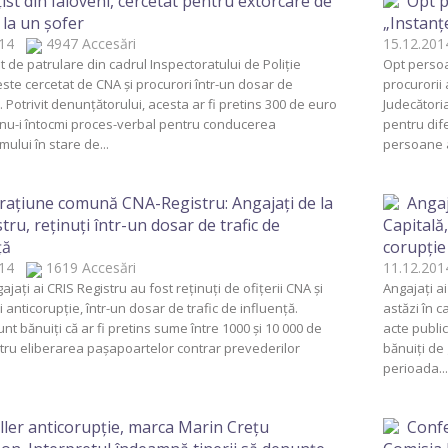
ţist din Ialoveni, cercetat pentru extorcare de
Opt p
 la un şofer
„Instanţ
2014
4947 Accesări
15.12.2
st de patrulare din cadrul Inspectoratului de Poliţie
Opt persoa
este cercetat de CNA şi procurori într-un dosar de
procurorii 
 Potrivit denunţătorului, acesta ar fi pretins 300 de euro
Judecători
 nu-i întocmi proces-verbal pentru conducerea
pentru dife
mului în stare de...
persoane a
aţiune comună CNA-Registru: Angajaţi de la
Angaj
tru, reţinuţi într-un dosar de trafic de
Capitală
ţă
corupţie 
2014
1619 Accesări
11.12.2
ajaţi ai CRIS Registru au fost reţinuţi de ofiţerii CNA şi
Angajaţi ai
i anticorupţie, într-un dosar de trafic de influenţă.
astăzi în c
unt bănuiţi că ar fi pretins sume între 1000 şi 10 000 de
acte public
tru eliberarea paşapoartelor contrar prevederilor
bănuiţi de
perioada...
ller anticorupţie, marca Marin Creţu
Confe