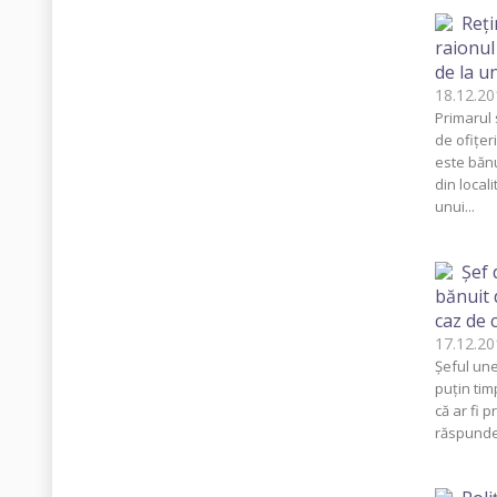
Reţi
raionul
de la u
18.12.
Primarul 
de ofiţer
este bănu
din locali
unui...
Şef 
bănuit 
caz de
17.12.
Şeful unei
puţin tim
că ar fi 
răspunder