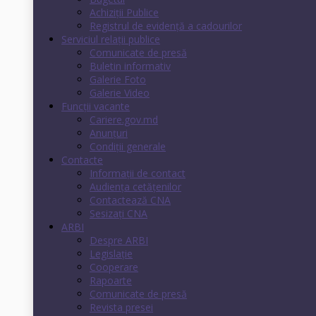
Achiziții Publice
Registrul de evidenţă a cadourilor
Serviciul relații publice
Comunicate de presă
Buletin informativ
Galerie Foto
Galerie Video
Funcții vacante
Cariere.gov.md
Anunţuri
Condiţii generale
Contacte
Informații de contact
Audienţa cetăţenilor
Contactează CNA
Sesizați CNA
ARBI
Despre ARBI
Legislație
Cooperare
Rapoarte
Comunicate de presă
Revista presei