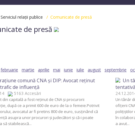
/
Serviciul relații publice
/ Comunicate de presă
nicate de presă
2025
2024
2023
2022
2021
2020
20
2012
2003
februarie
martie
aprilie
mai
iunie
iulie
august
septembrie
oc
aţiune comună CNA şi DIP: Avocat reţinut
Un tâ
trafic de influenţă
tentativă
2014
5163 Accesări
24.12.2
 din capitală a fost reţinut de CNA şi procurorii
Un tânăr di
ţie, după ce a primit 600 de euro de la o femeie.Potrivit
ofiţerii CN
rului, avocatul ar fi pretins 800 de euro, susţinând că
poliţiştilo
enţă asupra unor procurori şi judecători şi că-i poate
în colabora
 să stabilească...
a avut...