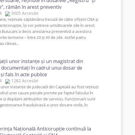
ersoane, reţinute în dosarele „Registru” şi
e”, rămân în arest preventiv
014
3005 Accesări
ne, reţinute săptămâna trecută de către ofiţerii CNA şi
anticorupţie, îşi vor petrece următoarele zile în arest.
a Buiucani a decis arestarea preventivă a acestora
rite termene – între 20 şi 30 de zile. Astfel patru
u rămas...
aţii unor instanţe şi un magistrat din
, documentaţi în cadrul unui dosar de
şi fals în acte publice
014
1282 Accesări
 unor instanţe de judecată din Capitală au fost reţinuţi
adrul unei cauze penale pornite pe faptul falsului în
e şi depăşirii atribuţiilor de serviciu. Funcţionarii sunt
 gestionarea frauduloasă a unor dosare civile, în
rinţa Naţională Anticorupţie continuă la