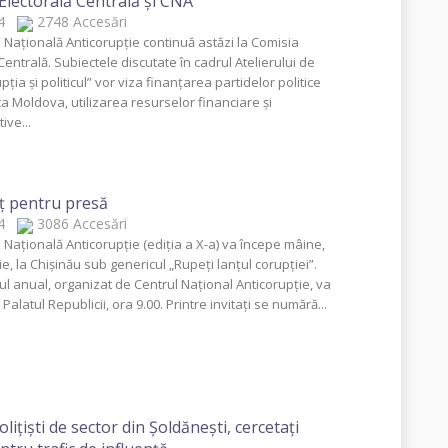
Electorală Centrală şi CNA
014
2748 Accesări
 Naţională Anticorupţie continuă astăzi la Comisia
Centrală. Subiectele discutate în cadrul Atelierului de
pţia şi politicul” vor viza finanţarea partidelor politice
ca Moldova, utilizarea resurselor financiare şi
ive...
ţ pentru presă
014
3086 Accesări
 Naţională Anticorupţie (ediţia a X-a) va începe mâine,
, la Chişinău sub genericul „Rupeţi lanţul corupţiei”.
l anual, organizat de Centrul Naţional Anticorupţie, va
 Palatul Republicii, ora 9.00. Printre invitaţi se numără...
oliţişti de sector din Şoldăneşti, cercetaţi