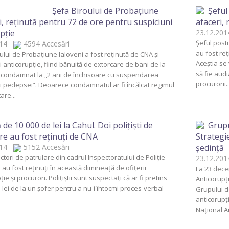
Şefa Biroului de Probaţiune
Şeful
i, reţinută pentru 72 de ore pentru suspiciuni
afaceri, 
pţie
23.12.2
Şeful postu
2014
4594 Accesări
au fost reţ
ului de Probaţiune Ialoveni a fost reţinută de CNA şi
Aceştia se
i anticorupţie, fiind bănuită de extorcare de bani de la
să fie audi
, condamnat la „2 ani de închisoare cu suspendarea
procurorii..
i pedepsei”. Deoarece condamnatul ar fi încălcat regimul
are...
 de 10 000 de lei la Cahul. Doi poliţişti de
Grupu
re au fost reţinuţi de CNA
Strategi
2014
5152 Accesări
şedinţă
ctori de patrulare din cadrul Inspectoratului de Poliţie
23.12.2
 au fost reţinuţi în această dimineaţă de ofiţerii
La 23 decem
ie şi procurori. Poliţiştii sunt suspectaţi că ar fi pretins
Anticorupţ
 lei de la un şofer pentru a nu-i întocmi proces-verbal
Grupului d
anticorupţ
Naţional An