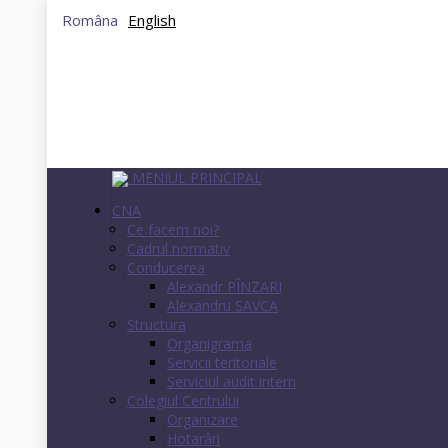
Româna
English
MENIUL PRINCIPAL
CNA
Ce facem noi?
Cadrul normativ
Conducerea
Alexandr PÎNZARI
Alexandru SAVCA
Structura
Organigrama
Servicii teritoriale
Serviciul audit intern
Colegiul Centrului
Organizare
Hotarâri