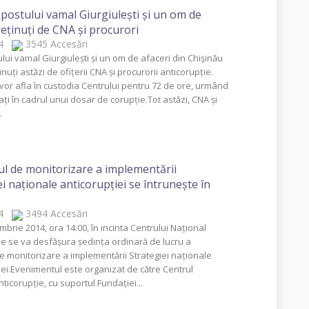
 postului vamal Giurgiuleşti şi un om de
reţinuţi de CNA şi procurori
014
3545 Accesări
lui vamal Giurgiuleşti şi un om de afaceri din Chişinău
inuţi astăzi de ofiţerii CNA şi procurorii anticorupţie.
 vor afla în custodia Centrului pentru 72 de ore, urmând
aţi în cadrul unui dosar de corupţie.Tot astăzi, CNA şi
.
l de monitorizare a implementării
ei naţionale anticorupţiei se întruneşte în
014
3494 Accesări
brie 2014, ora 14:00, în incinta Centrului Naţional
ie se va desfăşura şedinţa ordinară de lucru a
e monitorizare a implementării Strategiei naţionale
iei.Evenimentul este organizat de către Centrul
ticorupţie, cu suportul Fundaţiei...