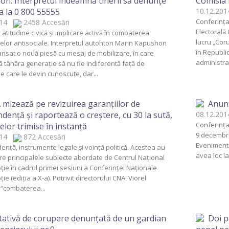
n. Interpretul îndeamnă tinerii să denunţe
Comisia 
a la 0 800 55555
10.12.2
Conferinţa
2014
2458 Accesări
Electorală 
atitudine civică şi implicare activă în combaterea
lucru „Coru
lor antisociale. Interpretul autohton Marin Kapushon
în Republi
ansat o nouă piesă cu mesaj de mobilizare, în care
administrat
tânăra generaţie să nu fie indiferentă faţă de
ile care le devin cunoscute, dar...
mizează pe revizuirea garanţiilor de
Anun
denţă şi raportează o creştere, cu 30 la sută,
08.12.2
Conferinţa
elor trimise în instanţă
9 decembrie
2014
872 Accesări
Evenimentu
nţă, instrumente legale şi voinţă politică. Acestea au
avea loc la
tre principalele subiecte abordate de Centrul Naţional
ţie în cadrul primei sesiuni a Conferinţei Naţionale
ie (ediţia a X-a). Potrivit directorului CNA, Viorel
 “combaterea...
ativă de corupere denunţată de un gardian
Doi p