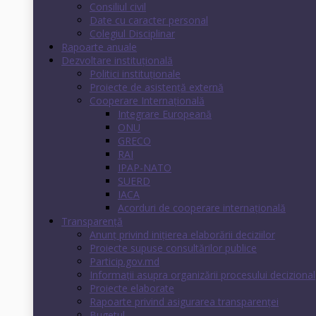
Consiliul civil
Date cu caracter personal
Colegiul Disciplinar
Rapoarte anuale
Dezvoltare instituţională
Politici instituţionale
Proiecte de asistenţă externă
Cooperare Internaţională
Integrare Europeană
ONU
GRECO
RAI
IPAP-NATO
SUERD
IACA
Acorduri de cooperare internaţională
Transparenţă
Anunț privind inițierea elaborării deciziilor
Proiecte supuse consultărilor publice
Particip.gov.md
Informații asupra organizării procesului decizional
Proiecte elaborate
Rapoarte privind asigurarea transparenţei
Bugetul