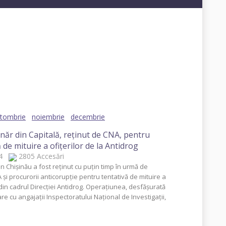
19
2018
2017
2016
2015
2014
tombrie
noiembrie
decembrie
năr din Capitală, reţinut de CNA, pentru
 de mituire a ofiţerilor de la Antidrog
014
2805 Accesări
n Chişinău a fost reţinut cu puţin timp în urmă de
A şi procurorii anticorupţie pentru tentativă de mituire a
r din cadrul Direcţiei Antidrog. Operaţiunea, desfăşurată
re cu angajaţii Inspectoratului Naţional de Investigaţii,