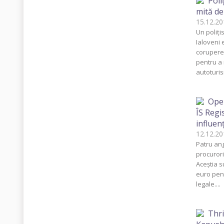
Poli
mită de
15.12.
Un poliţi
Ialoveni 
corupere.
pentru a
autoturis
Oper
ÎS Regis
influen
12.12.
Patru ang
procurori
Aceştia s
euro pen
legale....
Thri