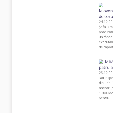
Ialoven
de coru
24.12.
Şefa Biro
procurori
un tânăr
executări
de raport
Mită
patrula
23.12.
Doi inspe
din Cahul
anticorupţ
10 000 de
pentru...