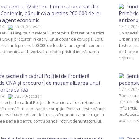
nut pentru 72 de ore. Primarul unui sat din
Funcţ
 Cantemir, bănuit că a pretins 200 000 de lei
Primăriei
n agent economic
anticoru
2014
5565 Accesări
18.12.2
satului Lărguţa din raionul Cantemir a fost reţinut astăzi
Un speciali
ii CNA şi procurori în cadrul unui dosar de corupţie. Edilul
Urbanism şi
it că ar fi pretins 200 000 de lei de la un agent economic
fost reţinu
tate pentru a-l favoriza la licitaţia privind înstrăinarea
de fapte d
reţinut...
de secţie din cadrul Poliţiei de Frontieră
Senti
de CNA şi procurori de muşamalizarea unui
pedepsit
 contrabandă
17.12.2
Procuratu
2014
3837 Accesări
Baroului de
 secţii din cadrul Poliţiei de Frontieră a fost reţinut cu
influenţă,
p în urmă într-un dosar de corupţie. Poliţistul este bănuit
lei. Avocat
pretins 9000 de dolari de la un şofer pentru a nu-l trage la
procurori şi
e penală pentru contrabandă.Potrivit denunţătorului,...