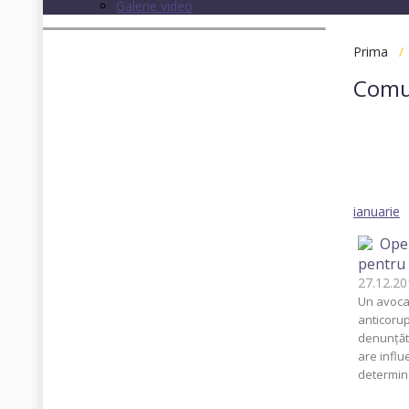
Galerie video
Prima
Comu
Toate
2013
ianuarie
Oper
pentru 
27.12.
Un avocat
anticorup
denunţăto
are influ
determina