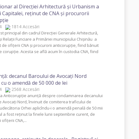
ionar al Direcţiei Arhitectură şi Urbanism a
 Capitalei, reţinut de CNA şi procurorii
pţie
014
1814 Accesări
st principal din cadrul Direcţiei Generale Arhitectură,
 Relaţii Funciare a Primăriei municipiului Chişinău a
t de ofiţerii CNA şi procurorii anticorupţie, fiind bănuit
e corupţie. Acesta se află acum în custodia CNA, fiind
nţă: decanul Baroului de Avocaţi Nord
 cu o amendă de 50 000 de lei
014
2568 Accesări
ra Anticorupţie anunţă despre condamnarea decanului
 Avocaţi Nord, învinuit de comiterea traficului de
 Judecătoria Orhei aplicîndu-i o amendă penală de 50 mii
ul a fost reţinut la finele lunii septembrie curent, de
 ofiţerii CNA,...