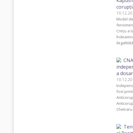
Kapusho
corupţi
10.12.
Model de 
fenomene
Creţu a l
îndeamnă 
ilegalităţ
CNA 
indepen
a dosar
10.12.
Independe
fost prin
Anticorup
Anticorupţ
Chetraru
Tent