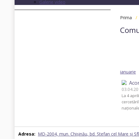
Galerie video
Prima
Comu
Toate
2013
ianuarie
Acor
03.04.
La 4 apri
cercetări
naţionale 
Adresa:
MD-2004, mun. Chișinău, bd. Ştefan cel Mare şi Sf