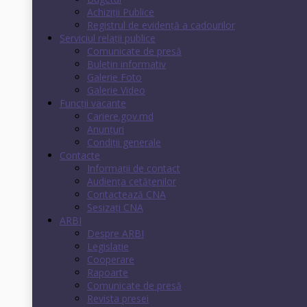
Achiziții Publice
Registrul de evidenţă a cadourilor
Serviciul relații publice
Comunicate de presă
Buletin informativ
Galerie Foto
Galerie Video
Funcții vacante
Cariere.gov.md
Anunţuri
Condiţii generale
Contacte
Informații de contact
Audienţa cetăţenilor
Contactează CNA
Sesizați CNA
ARBI
Despre ARBI
Legislație
Cooperare
Rapoarte
Comunicate de presă
Revista presei