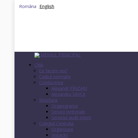
Româna
English
MENIUL PRINCIPAL
CNA
Ce facem noi?
Cadrul normativ
Conducerea
Alexandr PÎNZARI
Alexandru SAVCA
Structura
Organigrama
Servicii teritoriale
Serviciul audit intern
Colegiul Centrului
Organizare
Hotarâri