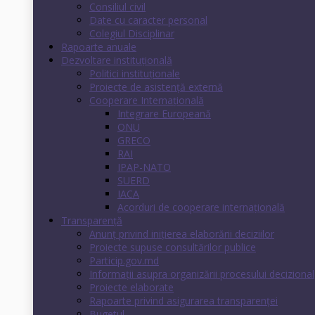
Consiliul civil
Date cu caracter personal
Colegiul Disciplinar
Rapoarte anuale
Dezvoltare instituţională
Politici instituţionale
Proiecte de asistenţă externă
Cooperare Internaţională
Integrare Europeană
ONU
GRECO
RAI
IPAP-NATO
SUERD
IACA
Acorduri de cooperare internaţională
Transparenţă
Anunț privind inițierea elaborării deciziilor
Proiecte supuse consultărilor publice
Particip.gov.md
Informații asupra organizării procesului decizional
Proiecte elaborate
Rapoarte privind asigurarea transparenţei
Bugetul