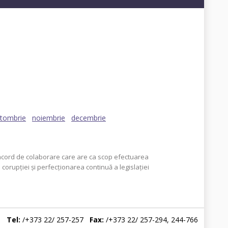
19
2018
2017
2016
2015
2014
tombrie
noiembrie
decembrie
n acord de colaborare care are ca scop efectuarea
orupţiei şi perfecţionarea continuă a legislaţiei
Tel:
/+373 22/ 257-257
Fax:
/+373 22/ 257-294, 244-766