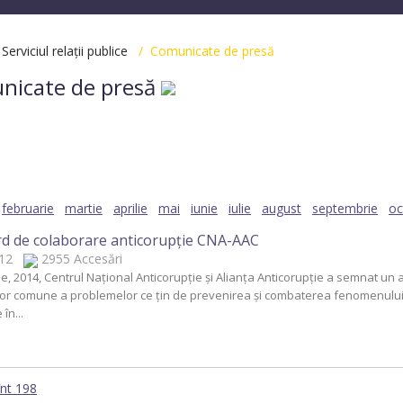
/
Serviciul relații publice
/ Comunicate de presă
nicate de presă
2025
2024
2023
2022
2021
2020
20
2012
2003
februarie
martie
aprilie
mai
iunie
iulie
august
septembrie
oc
d de colaborare anticorupţie CNA-AAC
2012
2955 Accesări
lie, 2014, Centrul Naţional Anticorupţie şi Alianţa Anticorupţie a semnat u
lor comune a problemelor ce ţin de prevenirea şi combaterea fenomenului c
în...
înt 198